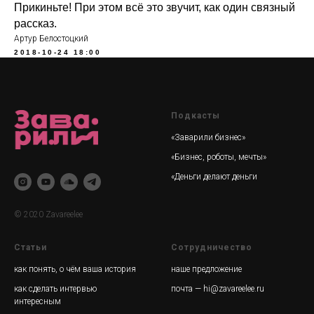
Прикиньте! При этом всё это звучит, как один связный
рассказ.
Артур Белостоцкий
2018-10-24 18:00
Подкасты
«Заварили бизнес»
«Бизнес, роботы, мечты»
«Деньги делают деньги
© 2020 Zavareelee
Статьи
Сотрудничество
как понять, о чём ваша истори
я
наше предложение
как сделать интервью
почта — hi@zavareelee.ru
интересным